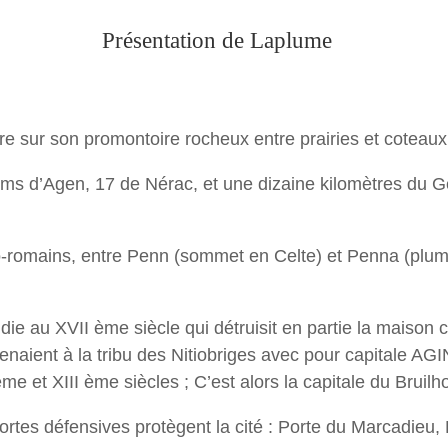
Présentation de Laplume
re sur son promontoire rocheux entre prairies et coteaux
ms d’Agen, 17 de Nérac, et une dizaine kilomètres du Ge
o-romains, entre Penn (sommet en Celte) et Penna (plume 
endie au XVII ème siècle qui détruisit en partie la mai
tenaient à la tribu des Nitiobriges avec pour capitale A
e et XIII ème siècles ; C’est alors la capitale du Bruilho
portes défensives protègent la cité : Porte du Marcadieu,