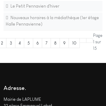
Le Petit Pennavien d'hiver
Nouveaux horaires à la médiathèque (1er étage
Halle Pennavienne)
Page
1 sur
2
3
4
5
6
7
8
9
10
15
Adresse
Mairie de LAPLUME
32 place Emmanuel Labat